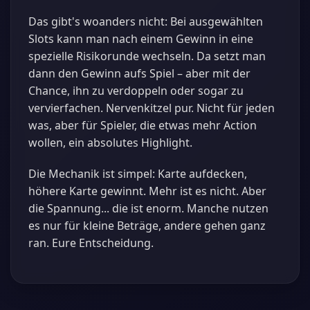
Das gibt's woanders nicht: Bei ausgewählten
Slots kann man nach einem Gewinn in eine
spezielle Risikorunde wechseln. Da setzt man
dann den Gewinn aufs Spiel – aber mit der
Chance, ihn zu verdoppeln oder sogar zu
vervierfachen. Nervenkitzel pur. Nicht für jeden
was, aber für Spieler, die etwas mehr Action
wollen, ein absolutes Highlight.
Die Mechanik ist simpel: Karte aufdecken,
höhere Karte gewinnt. Mehr ist es nicht. Aber
die Spannung... die ist enorm. Manche nutzen
es nur für kleine Beträge, andere gehen ganz
ran. Eure Entscheidung.