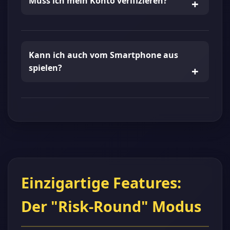
Muss ich mein Konto verifizieren?
von Ihrer Einzahlung ab – E-Wallets sind oft
am schnellsten.
Ja, für die erste Auszahlung ist eine
Verifizierung notwendig. Dazu laden Sie
einfach Ihren Ausweis im Kundenbereich
Kann ich auch vom Smartphone aus
hoch. Der Prozess ist sicher und
spielen?
verschlüsselt.
Absolut. Die Webseite passt sich
automatisch an jedes Display an. Es gibt
keine separate App, daher sparen Sie
Speicherplatz und haben immer die neueste
Version.
Einzigartige Features:
Der "Risk-Round" Modus