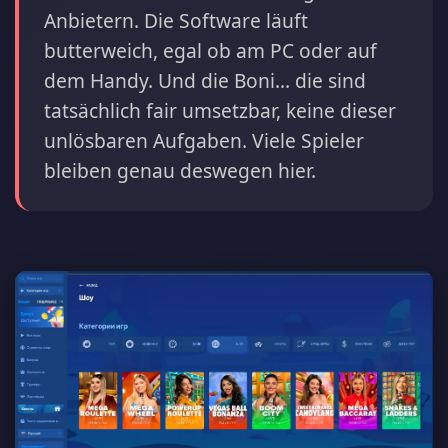
Anbietern. Die Software läuft
butterweich, egal ob am PC oder auf
dem Handy. Und die Boni... die sind
tatsächlich fair umsetzbar, keine dieser
unlösbaren Aufgaben. Viele Spieler
bleiben genau deswegen hier.