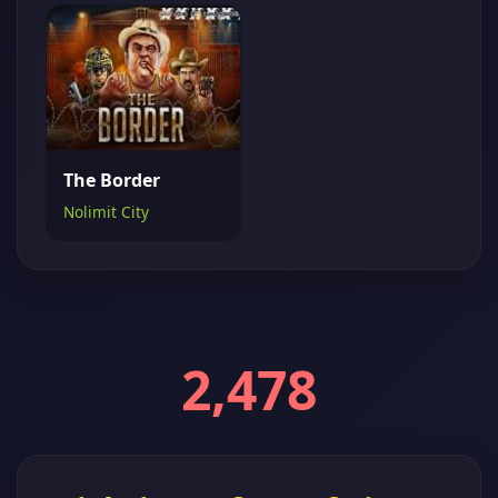
The Border
Nolimit City
2,478